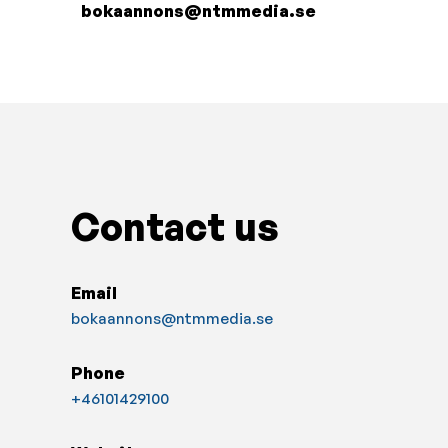
bokaannons@ntmmedia.se
Contact us
Email
bokaannons@ntmmedia.se
Phone
+46101429100