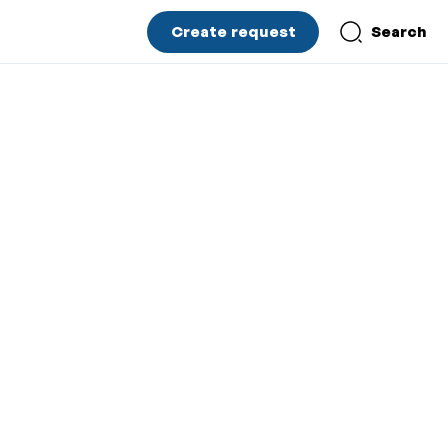
Create request
Search